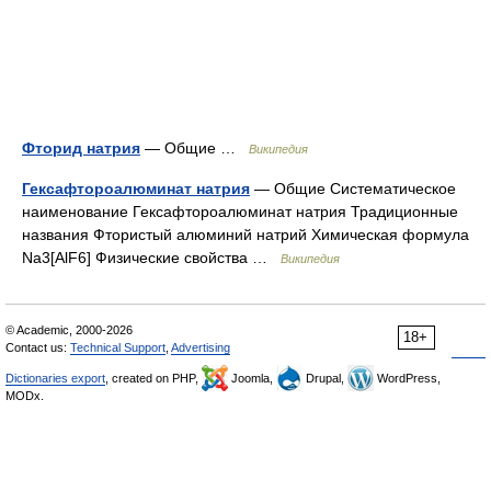
Фторид натрия
— Общие …
Википедия
Гексафтороалюминат натрия
— Общие Систематическое
наименование Гексафтороалюминат натрия Традиционные
названия Фтористый алюминий натрий Химическая формула
Na3[AlF6] Физические свойства …
Википедия
© Academic, 2000-2026
18+
Contact us:
Technical Support
,
Advertising
Dictionaries export
, created on PHP,
Joomla,
Drupal,
WordPress,
MODx.