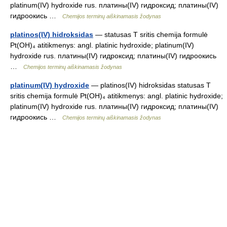
platinum(IV) hydroxide rus. платины(IV) гидроксид; платины(IV)
гидроокись …
Chemijos terminų aiškinamasis žodynas
platinos(IV) hidroksidas
— statusas T sritis chemija formulė
Pt(OH)₄ atitikmenys: angl. platinic hydroxide; platinum(IV)
hydroxide rus. платины(IV) гидроксид; платины(IV) гидроокись
…
Chemijos terminų aiškinamasis žodynas
platinum(IV) hydroxide
— platinos(IV) hidroksidas statusas T
sritis chemija formulė Pt(OH)₄ atitikmenys: angl. platinic hydroxide;
platinum(IV) hydroxide rus. платины(IV) гидроксид; платины(IV)
гидроокись …
Chemijos terminų aiškinamasis žodynas