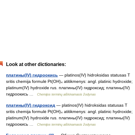
Look at other dictionaries:
платины(IV) гидроокись
— platinos(IV) hidroksidas statusas T
sritis chemija formulė Pt(OH)₄ atitikmenys: angl. platinic hydroxide;
platinum(IV) hydroxide rus. платины(IV) гидроксид; платины(IV)
гидроокись …
Chemijos terminų aiškinamasis žodynas
платины(IV) гидроксид
— platinos(IV) hidroksidas statusas T
sritis chemija formulė Pt(OH)₄ atitikmenys: angl. platinic hydroxide;
platinum(IV) hydroxide rus. платины(IV) гидроксид; платины(IV)
гидроокись …
Chemijos terminų aiškinamasis žodynas