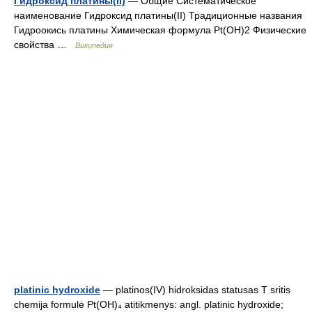
Гидроксид платины(II)
— Общие Систематическое
наименование Гидроксид платины(II) Традиционные названия
Гидроокись платины Химическая формула Pt(OH)2 Физические
свойства …
Википедия
platinic hydroxide
— platinos(IV) hidroksidas statusas T sritis
chemija formulė Pt(OH)₄ atitikmenys: angl. platinic hydroxide;